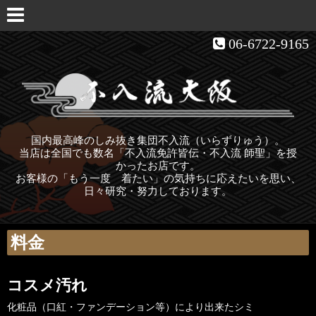
06-6722-9165
国内最高峰のしみ抜き集団不入流（いらずりゅう）。
当店は全国でも数名「不入流免許皆伝・不入流 師聖」を授
かったお店です。
お客様の「もう一度 着たい」の気持ちに応えたいを思い、
日々研究・努力しております。
料金
コスメ汚れ
化粧品（口紅・ファンデーション等）により出来たシミ