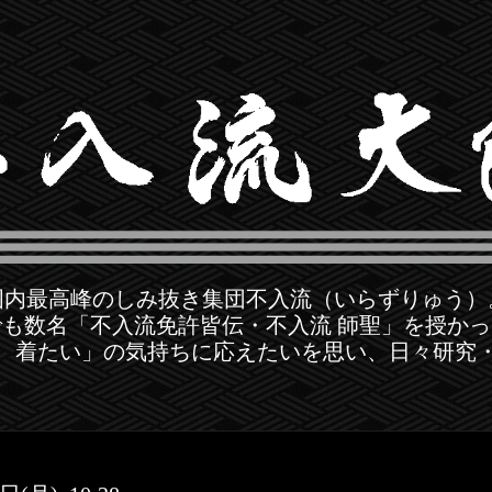
国内最高峰のしみ抜き集団不入流（いらずりゅう）
も数名「不入流免許皆伝・不入流 師聖」を授か
 着たい」の気持ちに応えたいを思い、日々研究